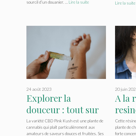
sourcil d’un douanier. …
Lire la suite
Lire la suite
24 août 2023
20 juin 20
Explorer la
A la 
douceur : tout sur
resi
la variete CBD Pink
quali
La variété CBD Pink Kush est une plante de
Cette résin
cannabis qui plaît particulièrement aux
plante de c
Kush
amateurs de saveurs douces et fruitées. Ses
forte concen