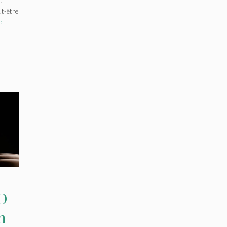
u
t-être
e
BD
n