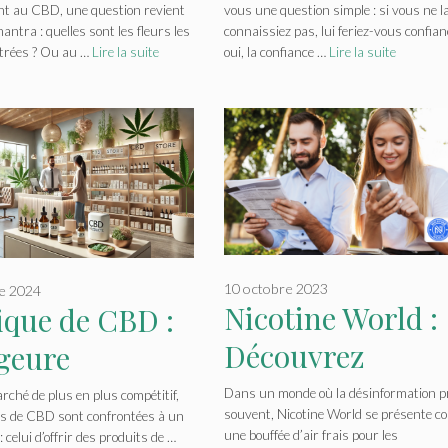
t au CBD, une question revient
vous une question simple : si vous ne l
s de CBD les
Texture, arôme e
ntra : quelles sont les fleurs les
connaissiez pas, lui feriez-vous confian
trées ? Ou au …
Lire la suite
oui, la confiance …
Lire la suite
populaires
taux de CBD à
observer
10 octobre 2023
e 2024
Nicotine World :
ique de CBD :
Découvrez
ageure
l’univers de la
té/prix
Dans un monde où la désinformation p
ché de plus en plus compétitif,
souvent, Nicotine World se présente 
es de CBD sont confrontées à un
nicotine à traver
une bouffée d’air frais pour les
e : celui d’offrir des produits de …