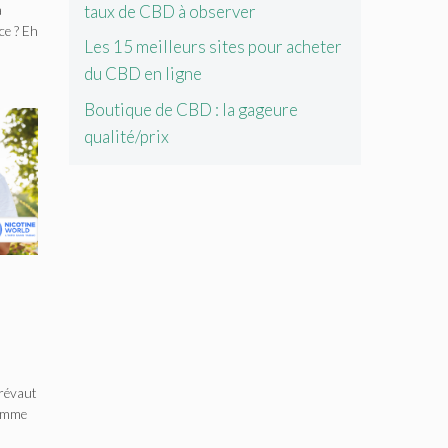
taux de CBD à observer
a
t
ce ? Eh
Les 15 meilleurs sites pour acheter
du CBD en ligne
Boutique de CBD : la gageure
qualité/prix
révaut
comme
s