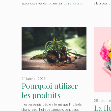
spécificités résident dans sa …
Lire la suite
elle a pour 
24 janvier 2023
Pourquoi utiliser
les produits
28 octobr
cosmetiques a base
Il est essentiel d’être informé que l’huile de
La fl
chanvre et l’huile de cannabis sont deux