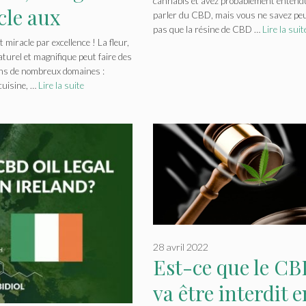
cannabis et avez probablement entend
cle aux
parler du CBD, mais vous ne savez peu
pas que la résine de CBD …
Lire la suit
iples
t miracle par excellence ! La fleur,
aturel et magnifique peut faire des
sations : on
ns de nombreux domaines :
cuisine, …
Lire la suite
dit tout !
28 avril 2022
Est-ce que le C
va être interdit e