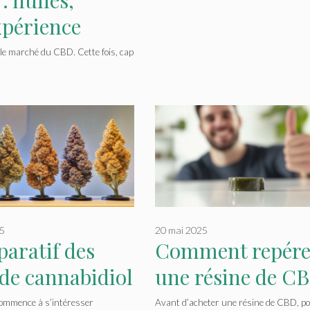
xpérience
 le marché du CBD. Cette fois, cap
25
20 mai 2025
aratif des
Comment repére
 de cannabidiol
une résine de C
les variétés de
de qualité ?
ommence à s’intéresser
Avant d’acheter une résine de CBD, po