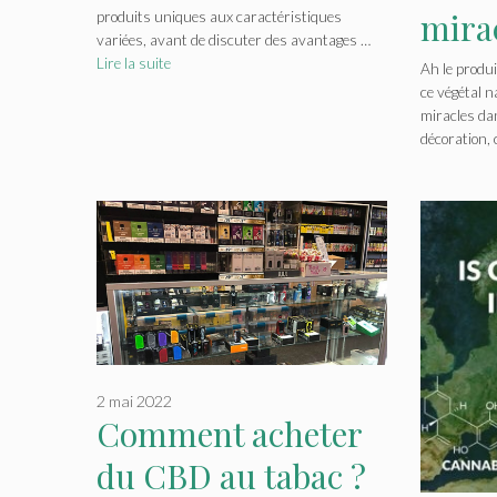
de CBD ?
mira
produits uniques aux caractéristiques
variées, avant de discuter des avantages …
mult
Lire la suite
Ah le produi
ce végétal n
utili
miracles da
décoration, 
vous 
2 mai 2022
Comment acheter
du CBD au tabac ?