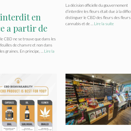
France ?
La décision officielle du gouvernement
d’interdire les fleurs était due à la diffi
interdit en
distinguer le CBD des fleurs des fleurs
cannabis et de …
Lire la suite
e a partir de
d ?
le CBD ne se trouve que dans les
s feuilles de chanvre et non dans
t les graines. En principe, …
Lire la