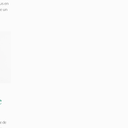
lus en
 de
me un
et
e
e de