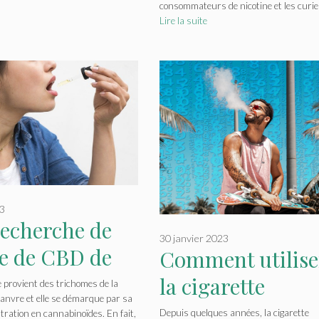
consommateurs de nicotine et les curie
les yeux d’expert
Lire la suite
renommés
23
recherche de
30 janvier 2023
ne de CBD de
Comment utilise
te ?
la cigarette
e provient des trichomes de la
hanvre et elle se démarque par sa
électronique pou
Depuis quelques années, la cigarette
tration en cannabinoïdes. En fait,