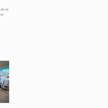
culté de
 de