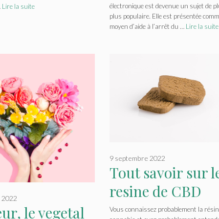
électronique est devenue un sujet de p
…
Lire la suite
arrêter de fumer
plus populaire. Elle est présentée com
moyen d’aide à l’arrêt du …
Lire la suite
manière efficace 
en toute sécurité
9 septembre 2022
Tout savoir sur l
resine de CBD
e 2022
eur, le vegetal
Vous connaissez probablement la résin