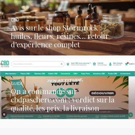
CBD
Avis sur le shop Stormrock :
huiles, fleurs, résines… retour
d’expérience complet
GUIDE
On a commandé sur
cbdpaschere.com : verdict sur la
qualité, les prix, la livraison