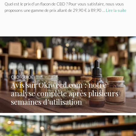
Quel est le prix d’un flacon de CBD ? Pour vous satisfaire, nous vous
proposons une gamme de prix allant de 29,90 € à 89,90 …
Lire la suite
CBD
,
GUIDE
Avis sur Okiweed.com : notre
analyse complète après plusieurs
semaines d’utilisation